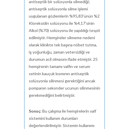
antiseptik bir solüsyonla silmediği;
antiseptik solüsyonla silme işlemi
uygulanan gözlemlerin %95,83'ünün %2
Kloreksidin solüsyonu ile %4,17'sinin
Alkol (%70) solüsyonu ile yapıldığı tespit
edilmiştir. Hemşireler silmeme nedeni
olarak klinikte tek başına nöbet tutma,
iş yoğunluğu, zaman yetersizliği ve
durumun acil olmasını ifade etmiştir. 25
hemşirenin tamamı valfin ve serum
setinin kauçuk kısmının antiseptik
solüsyonla silinmesi gerektiğini ancak
pompanın sekonder ucunun silinmesinin
gerekmediğini belirtmiştir.
Sonuç:
Bu çalışma ile hemşirelerin valf
sistemini kullanım durumları
değerlendirilmiştir. Sistemin kullanımı