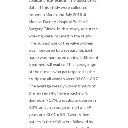
applications.
Method:
The descriptive
data of this study were collected
between March and July 2018 at
Medical Faculty Hospital Pediatric
Surgery Clinics. In this study, all nurses
working were included in the study.
The nurses' use of the valve system
was monitored by a researcher. Each
nurse was monitored during 3 different
treatments.
Results:
The average age
of the nurses who participated in the
study and all women were 33.08 ± 6.47.
The average weekly working hours of
the nurses who have a bachelor's
degree in 91.7%, a graduate degree in
8.3%, and an average of 9.54 ± 5.59
years are 43.01 ± 3.9. Twenty-five
nurses in the clinic were followed by