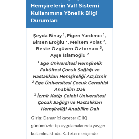
Hemşirelerin Valf Sistemi
Kullanımına Yönelik Bilgi
Durumları
1
1
Şeyda Binay
, Figen Yardımcı
,
2
2
Birsen Eroğlu
, Meltem Polat
,
3
Beste Özgüven Öztornacı
,
2
Ayşe İslamoğlu
1
Ege Üniversitesi Hemşirelik
Fakültesi Çocuk Sağlığı ve
Hastalıkları Hemşireliği AD,İzmir
2
Ege Üniversitesi Çocuk Cerrahisi
Anabilim Dalı
3
İzmir Katip Çelebi Üniversitesi
Çocuk Sağlığı ve Hastalıkları
Hemşireliği Anabilim Dalı
Giriş:
Damar içi kateter (DİK)
günümüzde tıp uygulamalarında yaygın
kullanılmaktadır. Katetere erişimde