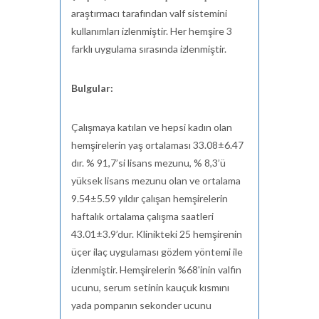
araştırmacı tarafından valf sistemini
kullanımları izlenmiştir. Her hemşire 3
farklı uygulama sırasında izlenmiştir.
Bulgular:
Çalışmaya katılan ve hepsi kadın olan
hemşirelerin yaş ortalaması 33.08±6.47
dır. % 91,7’si lisans mezunu, % 8,3’ü
yüksek lisans mezunu olan ve ortalama
9.54±5.59 yıldır çalışan hemşirelerin
haftalık ortalama çalışma saatleri
43.01±3.9’dur. Klinikteki 25 hemşirenin
üçer ilaç uygulaması gözlem yöntemi ile
izlenmiştir. Hemşirelerin %68'inin valfin
ucunu, serum setinin kauçuk kısmını
yada pompanın sekonder ucunu