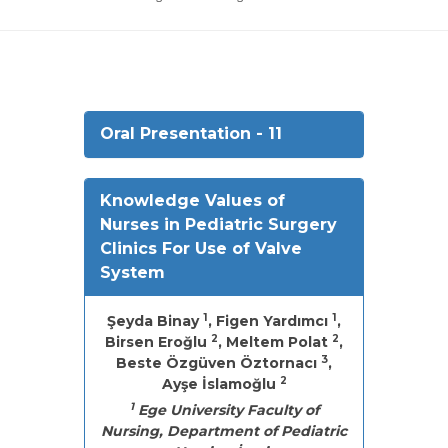
Oral Presentation - 11
Knowledge Values of
Nurses in Pediatric Surgery
Clinics For Use of Valve
System
1
1
Şeyda Binay
, Figen Yardımcı
,
2
2
Birsen Eroğlu
, Meltem Polat
,
3
Beste Özgüven Öztornacı
,
2
Ayşe İslamoğlu
1
Ege University Faculty of
Nursing, Department of Pediatric