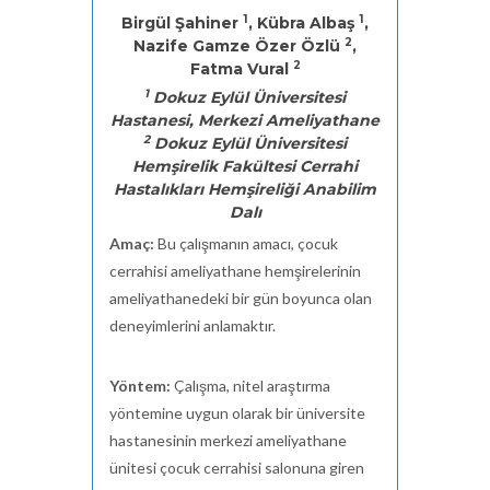
1
1
Birgül Şahiner
, Kübra Albaş
,
2
Nazife Gamze Özer Özlü
,
2
Fatma Vural
1
Dokuz Eylül Üniversitesi
Hastanesi, Merkezi Ameliyathane
2
Dokuz Eylül Üniversitesi
Hemşirelik Fakültesi Cerrahi
Hastalıkları Hemşireliği Anabilim
Dalı
Amaç:
Bu çalışmanın amacı, çocuk
cerrahisi ameliyathane hemşirelerinin
ameliyathanedeki bir gün boyunca olan
deneyimlerini anlamaktır.
Yöntem:
Çalışma, nitel araştırma
yöntemine uygun olarak bir üniversite
hastanesinin merkezi ameliyathane
ünitesi çocuk cerrahisi salonuna giren