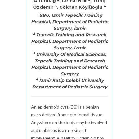
Altundağ
, Cemal Bilir
, Tunç
3
4
Özdemir
, Gökhan Köylüoğlu
1
SBU, İzmir Tepecik Training
Hospital, Department of Pediatric
Surgery, İzmir
2
Tepecik Training and Research
Hospital, Department of Pediatric
Surgery, Izmir
3
University Of Medical Sciences,
Tepecik Training and Research
Hospital, Department of Pediatric
Surgery
4
Izmir Katip Celebi University
Department of Pediatric Surgery
An epidermoid cyst (EC) is a benign
mass derived from ectodermal tissue.
Anywhere on the body may be involved
and umbilicus is a rare site of
involvement. A healthy 5-year-old boy