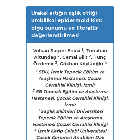
Urakal artığın eşlik ettiği
umbilikal epidermoid kist:
olgu sunumu ve literatür
değerlendirilmesi
1
Volkan Sarper Erikci
, Tunahan
2
2
Altundağ
, Cemal Bilir
, Tunç
3
4
Özdemir
, Gökhan Köylüoğlu
1
SBU, İzmir Tepecik Eğitim ve
Araştırma Hastanesi, Çocuk
Cerrahisi Kliniği, İzmir
2
SB Tepecik Eğitim ve Araştırma
Hastanesi, Çocuk Cerrahisi Kliniği,
İzmir
3
Sağlık Bilimleri Üniversitesi
Tepecik Eğitim ve Araştırma
Hastanesi Çocuk Cerrahisi Kliniği
4
İzmir Katip Çelebi Üniversitesi
Çocuk Cerrahisi Anabilim Dalı