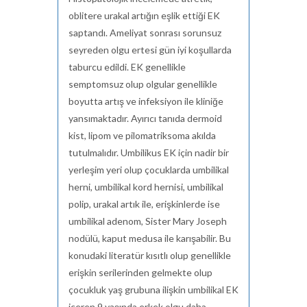
oblitere urakal artığın eşlik ettiği EK
saptandı. Ameliyat sonrası sorunsuz
seyreden olgu ertesi gün iyi koşullarda
taburcu edildi. EK genellikle
semptomsuz olup olgular genellikle
boyutta artış ve infeksiyon ile kliniğe
yansımaktadır. Ayırıcı tanıda dermoid
kist, lipom ve pilomatriksoma akılda
tutulmalıdır. Umbilikus EK için nadir bir
yerleşim yeri olup çocuklarda umbilikal
herni, umbilikal kord hernisi, umbilikal
polip, urakal artık ile, erişkinlerde ise
umbilikal adenom, Sister Mary Joseph
nodülü, kaput medusa ile karışabilir. Bu
konudaki literatür kısıtlı olup genellikle
erişkin serilerinden gelmekte olup
çocukluk yaş grubuna ilişkin umbilikal EK
içeren 9 yaşında erkek olgu daha