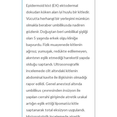
Epidermoid kist (EK) ektodermal
dokudan köken alan iyi huylu bir kitledir.
Vücutta herhangi bir yerleşimi mümkün
olmakla beraber umbilikusda nadiren
gözlenir. Doğuştan beri umbilikal şişliği
olan 5 yaşında erkek olgu kliniğe
başvurdu. Fizik muayenede kitlenin
ağrısız, yumuşak, redükte edilemeyen,
akıntının eşlik etmediği hareketli yapıda
olduğu saptandı. Ultrasonografik
incelemede cilt altındaki kitlenin
abdominal kavite ile ilişkisinin olmadığı
rapor edildi. Genel anestezi altında
umbilikus çevresinden insizyon ile
yapılan cerrahi girişimde atretik urakal
artığın eşlik ettiği lipomatöz kitle
saptanarak total eksizyon uygulandı.
Histopatolojik incelemede atretik,