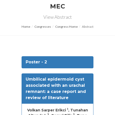
MEC
View Abstract
Home
Congresses
Congress Home
Abstract
Poster - 2
Umbilical epidermoid cyst
associated with an urachal
remnant: a case report and
review of literature
1
Volkan Sarper Erikci
, Tunahan
2
2