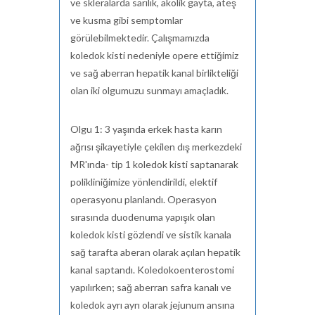
ve skleralarda sarılık, akolik gayta, ateş
ve kusma gibi semptomlar
görülebilmektedir. Çalışmamızda
koledok kisti nedeniyle opere ettiğimiz
ve sağ aberran hepatik kanal birlikteliği
olan iki olgumuzu sunmayı amaçladık.
Olgu 1: 3 yaşında erkek hasta karın
ağrısı şikayetiyle çekilen dış merkezdeki
MR'ında- tip 1 koledok kisti saptanarak
polikliniğimize yönlendirildi, elektif
operasyonu planlandı. Operasyon
sırasında duodenuma yapışık olan
koledok kisti gözlendi ve sistik kanala
sağ tarafta aberan olarak açılan hepatik
kanal saptandı. Koledokoenterostomi
yapılırken; sağ aberran safra kanalı ve
koledok ayrı ayrı olarak jejunum ansına