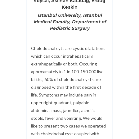
Soysal, Aslıhan Karadağ, Erbuğ
Keskin
Istanbul University, Istanbul
Medical Faculty, Department of
Pediatric Surgery
Choledochal cyts are cystic dilatations
which can occur intrahepatically,
extrahepatically or both. Occuring
approximately in 1 in 100-150.000 live
births, 60% of choledochal cysts are
diagnosed within the first decade of
life. Symptoms may include pain in
upper right quadrant, palpable
abdominal mass, jaundice, acholic
stools, fever and vomiting. We would
like to present two cases we operated
with choledochal cyst coupled with