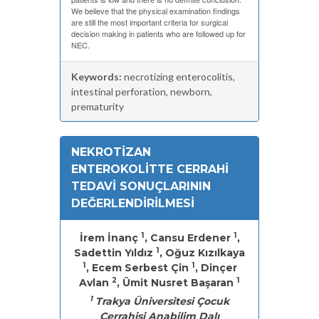
We believe that the physical examination findings
are still the most important criteria for surgical
decision making in patients who are followed up for
NEC.
Keywords:
necrotizing enterocolitis,
intestinal perforation, newborn,
prematurity
NEKROTİZAN
ENTEROKOLİTTE CERRAHİ
TEDAVİ SONUÇLARININ
DEĞERLENDİRİLMESİ
1
1
İrem İnanç
, Cansu Erdener
,
1
Sadettin Yıldız
, Oğuz Kızılkaya
1
1
, Ecem Serbest Çin
, Dinçer
2
1
Avlan
, Ümit Nusret Başaran
1
Trakya Üniversitesi Çocuk
Cerrahisi Anabilim Dalı