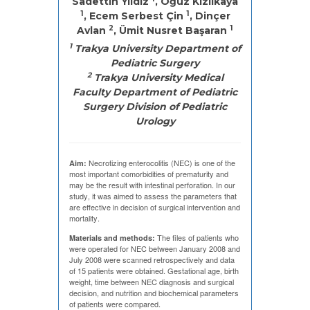
Sadettin Yıldız
, Oğuz Kızılkaya
1
1
, Ecem Serbest Çin
, Dinçer
2
1
Avlan
, Ümit Nusret Başaran
1
Trakya University Department of
Pediatric Surgery
2
Trakya University Medical
Faculty Department of Pediatric
Surgery Division of Pediatric
Urology
Necrotizing enterocolitis (NEC) is one of the
Aim:
most important comorbidities of prematurity and
may be the result with intestinal perforation. In our
study, it was aimed to assess the parameters that
are effective in decision of surgical intervention and
mortality.
The files of patients who
Materials and methods:
were operated for NEC between January 2008 and
July 2008 were scanned retrospectively and data
of 15 patients were obtained. Gestational age, birth
weight, time between NEC diagnosis and surgical
decision, and nutrition and biochemical parameters
of patients were compared.