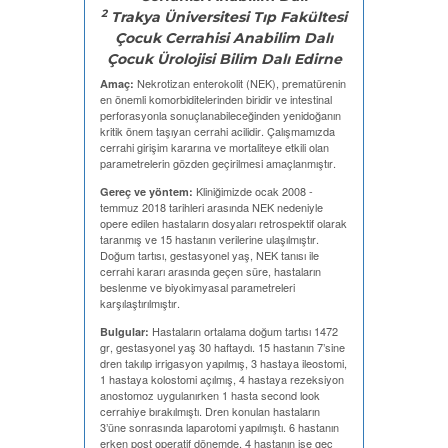
2
Trakya Üniversitesi Tıp Fakültesi
Çocuk Cerrahisi Anabilim Dalı
Çocuk Ürolojisi Bilim Dalı Edirne
Nekrotizan enterokolit (NEK), prematürenin
Amaç:
en önemli komorbiditelerinden biridir ve intestinal
perforasyonla sonuçlanabileceğinden yenidoğanın
kritik önem taşıyan cerrahi acilidir. Çalışmamızda
cerrahi girişim kararına ve mortaliteye etkili olan
parametrelerin gözden geçirilmesi amaçlanmıştır.
Kliniğimizde ocak 2008 -
Gereç ve yöntem:
temmuz 2018 tarihleri arasında NEK nedeniyle
opere edilen hastaların dosyaları retrospektif olarak
taranmış ve 15 hastanın verilerine ulaşılmıştır.
Doğum tartısı, gestasyonel yaş, NEK tanısı ile
cerrahi kararı arasında geçen süre, hastaların
beslenme ve biyokimyasal parametreleri
karşılaştırılmıştır.
Hastaların ortalama doğum tartısı 1472
Bulgular:
gr, gestasyonel yaş 30 haftaydı. 15 hastanın 7’sine
dren takılıp irrigasyon yapılmış, 3 hastaya ileostomi,
1 hastaya kolostomi açılmış, 4 hastaya rezeksiyon
anostomoz uygulanırken 1 hasta second look
cerrahiye bırakılmıştı. Dren konulan hastaların
3’üne sonrasında laparotomi yapılmıştı. 6 hastanın
erken post operatif dönemde, 4 hastanın ise geç