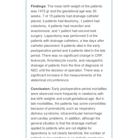
The mean birth weight of the patients
Findings:
was 1472 gr and the gestational age was 30
weeks. 7 of 15 patients had drainage catheter
placed, 3 patients had ileostomy, 1 patient had
colostomy, 4 patients had resection and
anastomosis, and 1 patient had second look
surgery. Laparotomy was performed 3 of the
patients with drainage catheters, a few days after
catheter placement. 6 patients died in the early
postoperative period and 4 patients died in the late
period. There was no significant change in CRP,
leukocyte, thrombocyte counts, and nasogastric
drainage of patients from the time of diagnosis of
NEC until the decision of operation. There was a
significant increase in the measurements of the
abdominal circumference.
Early postoperative period mortalities
Conclusion:
were observed more frequently in newborns with
low birth weights and small gestational age. But in
late morbidities, the patients has some comorbities
because of prematurity such as respiratory
distress syndrome, intraventricular hemorrhage
and cardiac problems. In addition, although the
general situation is that the drainage method
applied to patients who are not eligible for
laparotomy is not clearly beneficial, the number of
patients is low and there is no definite conclusion.