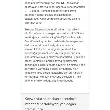
dönemde kaybedildiği görüldü. NEK tanısından
operasyon kararına kadar geçen sürede hastaların
CRP, lökosit, trombosit değerlerinde cerrahi
kararına yol gösterecek anlamlı değişim
saptanmadı. Karın çevresi ölçümlerinde anlamlı
artış mevcuttu.
Erken post operatif dönem mortalitenin
Sonuç:
düşük doğum tartılı ve gestasyonel yaşı küçük olan
yenidoğanlarda daha sık görüldüğü saptanmıştır.
Geç dönem kaybedilen hastalarda ise respiratuar
distress sendromu, kardiyak anomaliler ve
intraventriküler hemoraji gibi komorbiditelerin
bulunduğu görülmektedir. Ayrıca genel durumu
laparotomiye uygun olmayan hastalarda uygulanan
drenaj yönteminin belirgin fayda sağlamadığı
gözlenmekle birlikte hasta sayısının az olması kesin
bir vargıya varmamıza engel olmaktadır. NEK
nedeniyle takip edilen hastalarda cerrahi kararının
verilebilmesi için fizik muayene bulgularının halen
en önemli kriter olduğu düşüncesindeyiz.
Keywords:
nekrotizan enterokolit,
intestinal perforasyon, yenidoğan,
prematürite