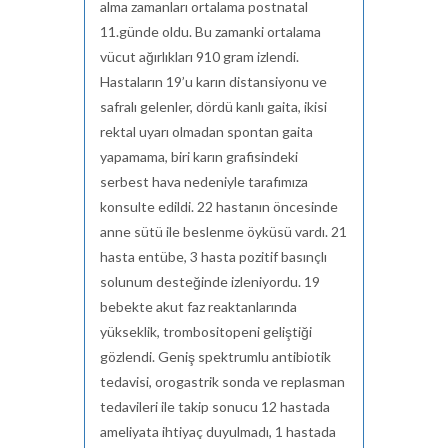
alma zamanları ortalama postnatal
11.günde oldu. Bu zamanki ortalama
vücut ağırlıkları 910 gram izlendi.
Hastaların 19’u karın distansiyonu ve
safralı gelenler, dördü kanlı gaita, ikisi
rektal uyarı olmadan spontan gaita
yapamama, biri karın grafisindeki
serbest hava nedeniyle tarafımıza
konsulte edildi. 22 hastanın öncesinde
anne sütü ile beslenme öyküsü vardı. 21
hasta entübe, 3 hasta pozitif basınçlı
solunum desteğinde izleniyordu. 19
bebekte akut faz reaktanlarında
yükseklik, trombositopeni geliştiği
gözlendi. Geniş spektrumlu antibiotik
tedavisi, orogastrik sonda ve replasman
tedavileri ile takip sonucu 12 hastada
ameliyata ihtiyaç duyulmadı, 1 hastada