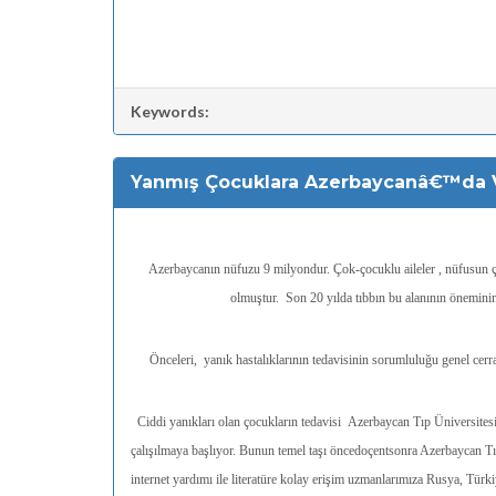
Keywords:
Yanmış Çocuklara Azerbaycanâ€™da V
Azerbaycanın nüfuzu 9 milyondur. Çok-çocuklu aileler , nüfusun 
olmuştur. Son 20 yılda tıbbın bu alanının öneminin
Önceleri, yanık hastalıklarının tedavisinin sorumluluğu genel ce
Ciddi yanıkları olan çocukların tedavisi Azerbaycan Tıp Üniversitesi
çalışılmaya başlıyor. Bunun temel taşı öncedoçentsonra Azerbaycan Tı
internet yardımı ile literatüre kolay erişim uzmanlarımıza Rusya, Türk