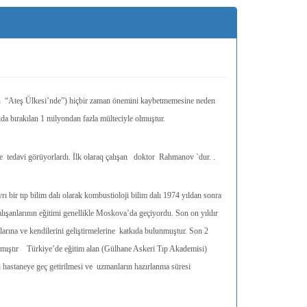
nin “Ateş Ülkesi’nde”) hiçbir zaman önemini kaybetmemesine neden
da bırakılan 1 milyondan fazla mülteciyle olmuştur.
e tedavi görüyorlardı. İlk olaraq çalışan doktor Rahmanov `dur. .
bir tıp bilim dalı olarak kombustioloji bilim dalı 1974 yıldan sonra
ışanlarının eğitimi genellikle Moskova’da geçiyordu. Son on yıldır
larına ve kendilerini geliştirmelerine katkıda bulunmuştur. Son 2
nlaşmıştır Türkiye’de eğitim alan (Gülhane Askeri Tıp Akademisi)
n hastaneye geç getirilmesi ve uzmanların hazırlanma süresi