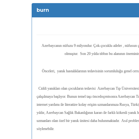
burn
Azerbaycanın nüfuzu 9 milyondur. Çok-çocuklu aileler , nüfusun 
olmuştur. Son 20 yılda tıbbın bu alanının öneminin
Önceleri, yanık hastalıklarının tedavisinin sorumluluğu genel ce
Ciddi yanıkları olan çocukların tedavisi Azerbaycan Tıp Üniversitesi
çalışılmaya başlıyor. Bunun temel taşı öncedoçentsonra Azerbaycan Tı
internet yardımı ile literatüre kolay erişim uzmanlarımıza Rusya, Türk
yıldır, Azerbaycan Sağlık Bakanlığının kararı ile farklı kökenli yanı
uzmanları olan özel bir yanık ünitesi daha bulunmaktadır. Asıl proble
söylenebilir.