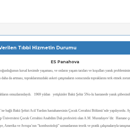
erilen Tıbbi Hizmetin Durumu
ES Panahova
çoğunluğunun kırsal kesimde yaşaması, ve onların yaşam tarzları ve koşulları yanık problemi
 daha da artması, topraklarımızdaki askeri çatışmaların sonucunda topraklarını terk etmek zorun
rrahların omuzlarındaydı. 1969 yıldan yetişkinler Bakü Şehir 5No-lu hastanede yanık şübesind
’ne bağlı Bakü Şehiri Acil Yardım hastahanesinin Çocuk Cerrahisi Bölümü’nde yapılıyordu. Ayrı 
p Üniversitesi Çocuk Cerrahisi Anabilim Dalı profesörü olan A.M. Mustafayev’dir. Hastane çal
iye, Amerika ve Avrupa’nın “kombustioloji” uzmanlarının teorik ve pratik çalışmalarıyla tanışma