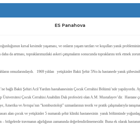
ES Panahova
çoğunluğunun kırsal kesimde yaşaması, ve onların yaşam tarzları ve koşulları yanık problemi
 daha da artması, topraklarımızdaki askeri çatışmaların sonucunda topraklarını terk etmek zorun
rrahların omuzlarındaydı. 1969 yıldan yetişkinler Bakü Şehir 5No-lu hastanede yanık şübesind
’ne bağlı Bakü Şehiri Acil Yardım hastahanesinin Çocuk Cerrahisi Bölümü’nde yapılıyordu. Ayrı 
p Üniversitesi Çocuk Cerrahisi Anabilim Dalı profesörü olan A.M. Mustafayev’dir. Hastane çal
iye, Amerika ve Avrupa’nın “kombustioloji” uzmanlarının teorik ve pratik çalışmalarıyla tanışma
k hasarı alan çocuk ve yetişkinler 5 numaralı şehir kliniki hastanesinin yanık bölümünde yoğu
m – bölgelerde travmanın ağırlığının zamanında değerlendirilmemesidir. Buna ek olarak hastanı