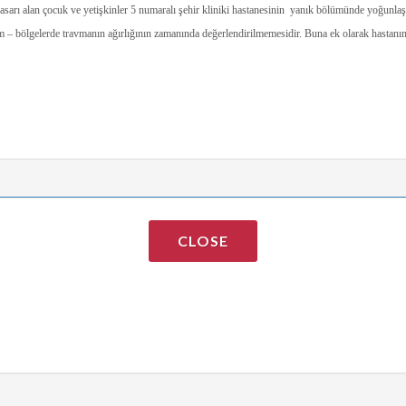
k hasarı alan çocuk ve yetişkinler 5 numaralı şehir kliniki hastanesinin yanık bölümünde yoğu
m – bölgelerde travmanın ağırlığının zamanında değerlendirilmemesidir. Buna ek olarak hastanı
CLOSE