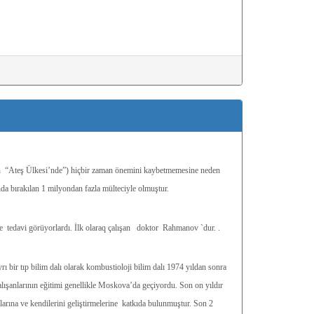
nin “Ateş Ülkesi’nde”) hiçbir zaman önemini kaybetmemesine neden
da bırakılan 1 milyondan fazla mülteciyle olmuştur.
e tedavi görüyorlardı. İlk olaraq çalışan doktor Rahmanov `dur. .
bir tıp bilim dalı olarak kombustioloji bilim dalı 1974 yıldan sonra
ışanlarının eğitimi genellikle Moskova’da geçiyordu. Son on yıldır
larına ve kendilerini geliştirmelerine katkıda bulunmuştur. Son 2