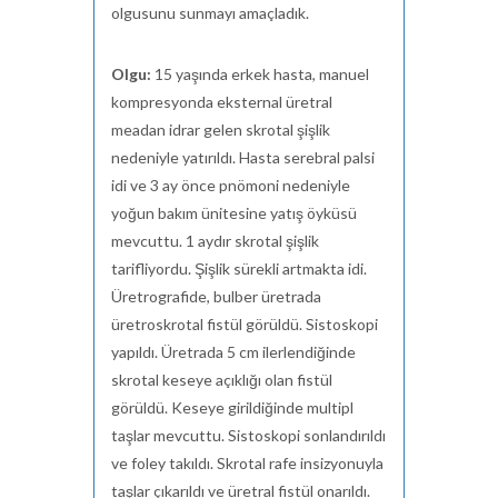
olgusunu sunmayı amaçladık.
Olgu:
15 yaşında erkek hasta, manuel
kompresyonda eksternal üretral
meadan idrar gelen skrotal şişlik
nedeniyle yatırıldı. Hasta serebral palsi
idi ve 3 ay önce pnömoni nedeniyle
yoğun bakım ünitesine yatış öyküsü
mevcuttu. 1 aydır skrotal şişlik
tarifliyordu. Şişlik sürekli artmakta idi.
Üretrografide, bulber üretrada
üretroskrotal fistül görüldü. Sistoskopi
yapıldı. Üretrada 5 cm ilerlendiğinde
skrotal keseye açıklığı olan fistül
görüldü. Keseye girildiğinde multipl
taşlar mevcuttu. Sistoskopi sonlandırıldı
ve foley takıldı. Skrotal rafe insizyonuyla
taşlar çıkarıldı ve üretral fistül onarıldı.