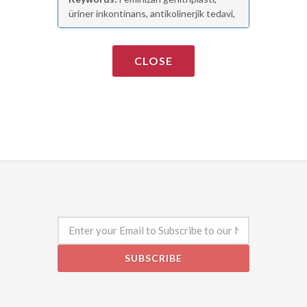
üriner inkontinans, antikolinerjik tedavi,
CLOSE
SUBSCRIBE