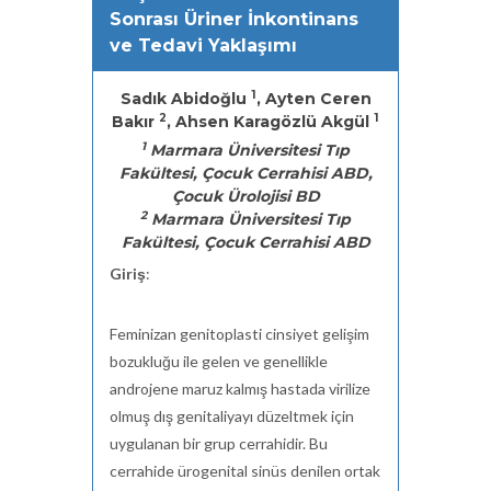
Sonrası Üriner İnkontinans
ve Tedavi Yaklaşımı
1
Sadık Abidoğlu
, Ayten Ceren
2
1
Bakır
, Ahsen Karagözlü Akgül
1
Marmara Üniversitesi Tıp
Fakültesi, Çocuk Cerrahisi ABD,
Çocuk Ürolojisi BD
2
Marmara Üniversitesi Tıp
Fakültesi, Çocuk Cerrahisi ABD
Giriş
:
Feminizan genitoplasti cinsiyet gelişim
bozukluğu ile gelen ve genellikle
androjene maruz kalmış hastada virilize
olmuş dış genitaliyayı düzeltmek için
uygulanan bir grup cerrahidir. Bu
cerrahide ürogenital sinüs denilen ortak