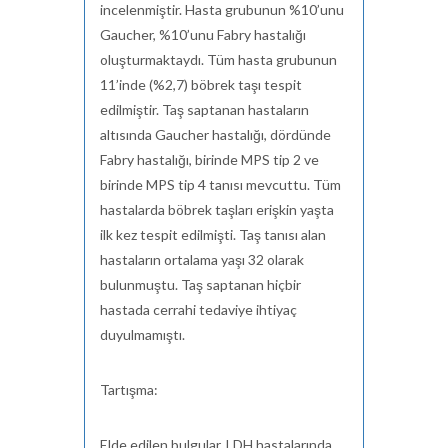
incelenmiştir. Hasta grubunun %10’unu
Gaucher, %10’unu Fabry hastalığı
oluşturmaktaydı. Tüm hasta grubunun
11’inde (%2,7) böbrek taşı tespit
edilmiştir. Taş saptanan hastaların
altısında Gaucher hastalığı, dördünde
Fabry hastalığı, birinde MPS tip 2 ve
birinde MPS tip 4 tanısı mevcuttu. Tüm
hastalarda böbrek taşları erişkin yaşta
ilk kez tespit edilmişti. Taş tanısı alan
hastaların ortalama yaşı 32 olarak
bulunmuştu. Taş saptanan hiçbir
hastada cerrahi tedaviye ihtiyaç
duyulmamıştı.
Tartışma:
Elde edilen bulgular, LDH hastalarında