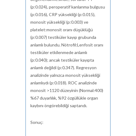
(p:0.024),
peroperatif
kanlanma bulgusu
(p:0.016), CRP yüksekliği (p:0.015),
monosit yüksekliği (p:0.003) ve
p
latelet:monosit
oranı düşüklüğü
(p:0.007) testiküler kayıp grubunda
anlamlı bulundu.
Nötrofil:Lenfosit
oranı
testiküler etkilenmede anlamlı
(p:0.040); ancak testiküler kayıpta
anlamlı değildi (p:0.347). Regresyon
analizinde yalnızca monosit yüksekliği
anlamlıydı (p:0.018). ROC analizinde
monosit >1120 düzeyinin (Normal:400)
%67 duyarlılık, %92 özgüllükle organ
kaybını öngörebildiği saptandı.
Sonuç: