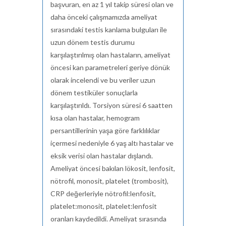
başvuran, en az 1 yıl takip süresi olan ve
daha önceki çalışmamızda ameliyat
sırasındaki testis
kanlama
bulguları ile
uzun dönem testis durumu
karşılaştırılmış olan hastaların, ameliyat
öncesi kan parametreleri geriye dönük
olarak incelendi ve bu veriler uzun
dönem testiküler sonuçlarla
karşılaştırıldı. Torsiyon süresi 6 saatten
kısa olan hastalar, hemogram
persantillerinin
yaşa göre farklılıklar
içermesi nedeniyle 6 yaş altı hastalar ve
eksik verisi olan hastalar dışlandı.
Ameliyat öncesi bakılan lökosit, lenfosit,
nötrofil, monosit, platelet (trombosit),
CRP değerleriyle
nötrofil:lenfosit,
platelet:monosit,
platelet:lenfosit
oranları kaydedildi. Ameliyat sırasında