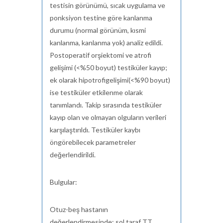
testisin görünümü, sıcak uygulama ve
ponksiyon testine göre kanlanma
durumu (normal görünüm, kısmi
kanlanma, kanlanma yok) analiz edildi.
Postoperatif
orşiektomi
ve atrofi
gelişimi (<%50 boyut) testiküler kayıp;
ek olarak
hipotrofigelişimi(<%90 boyut)
ise testiküler etkilenme olarak
tanımlandı. Takip sırasında testiküler
kayıp olan ve olmayan olguların verileri
karşılaştırıldı. Testiküler kaybı
öngörebilecek parametreler
değerlendirildi.
Bulgular:
Otuz-beş hastanın
değerlendirmesinde; sol taraf TT