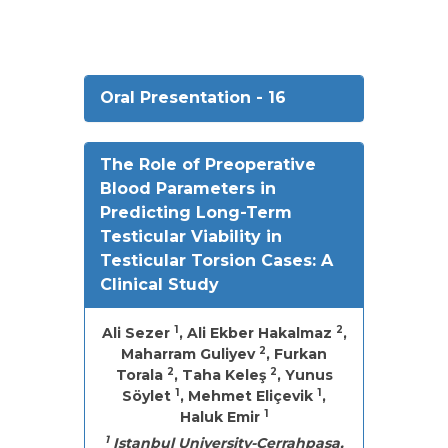
Oral Presentation - 16
The Role of Preoperative
Blood Parameters in
Predicting Long-Term
Testicular Viability in
Testicular Torsion Cases: A
Clinical Study
1
2
Ali Sezer
, Ali Ekber Hakalmaz
,
2
Maharram Guliyev
, Furkan
2
2
Torala
, Taha Keleş
, Yunus
1
1
Söylet
, Mehmet Eliçevik
,
1
Haluk Emir
1
Istanbul University-Cerrahpasa,