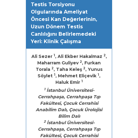
Testis Torsiyonu
Olgularında Ameliyat
Öncesi Kan Değerlerinin,
Uzun Dönem Testis
Canlılığını Belirlemedeki
Yeri: Klinik Çalışma
1
2
Ali Sezer
, Ali Ekber Hakalmaz
,
2
Maharram Guliyev
, Furkan
2
2
Torala
, Taha Keleş
, Yunus
1
1
Söylet
, Mehmet Eliçevik
,
1
Haluk Emir
1
İstanbul Üniversitesi-
Cerrahpaşa, Cerrahpaşa Tıp
Fakültesi, Çocuk Cerrahisi
Anabilim Dalı, Çocuk Ürolojisi
Bilim Dalı
2
İstanbul Üniversitesi-
Cerrahpaşa, Cerrahpaşa Tıp
Fakültesi, Çocuk Cerrahisi